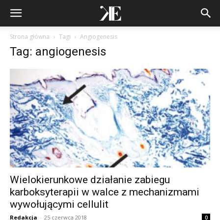
Strona główna
Tagi
Angiogenesis
Tag: angiogenesis
Wielokierunkowe działanie zabiegu
karboksyterapii w walce z mechanizmami
wywołującymi cellulit
Redakcja
-
25 czerwca 2018
0