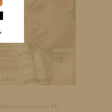
bskrybuj newsletter KE