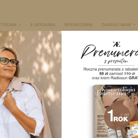
YTELNIA
E-WYDANIA
WYDARZENIA
ZAUFALI NAM
W
A
0