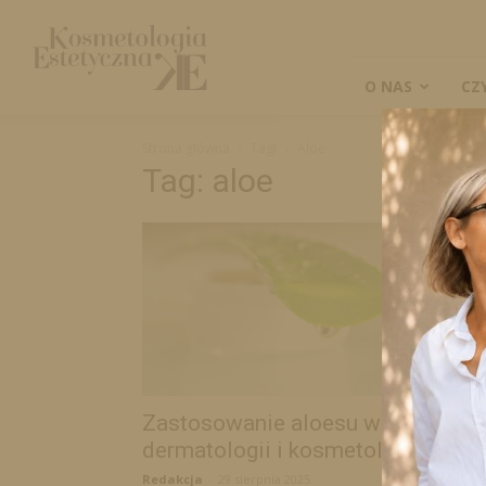
Kosmetologia
Estetyczna
O NAS
CZ
Strona główna
Tagi
Aloe
Tag: aloe
Zastosowanie aloesu w
dermatologii i kosmetologii
Redakcja
-
29 sierpnia 2025