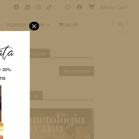
Menu Cart
×
PLEBISCYT_IKONY
SKLEP
yszukiwanie artykułów
ktualne wydanie KE