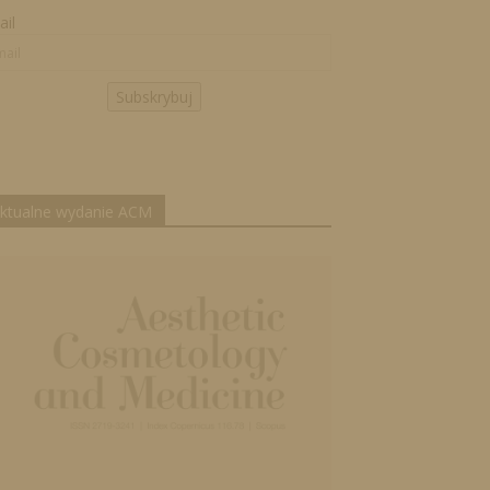
il
Subskrybuj
ktualne wydanie ACM