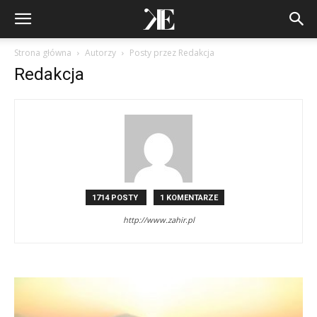
Strona główna
Autorzy
Posty przez Redakcja
Redakcja
1714 POSTY
1 KOMENTARZE
http://www.zahir.pl