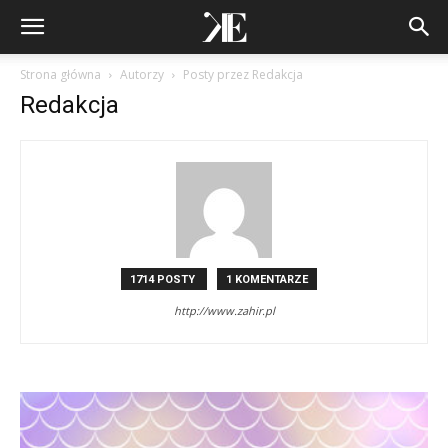
Strona główna
Autorzy
Posty przez Redakcja
Redakcja
1714 POSTY
1 KOMENTARZE
http://www.zahir.pl