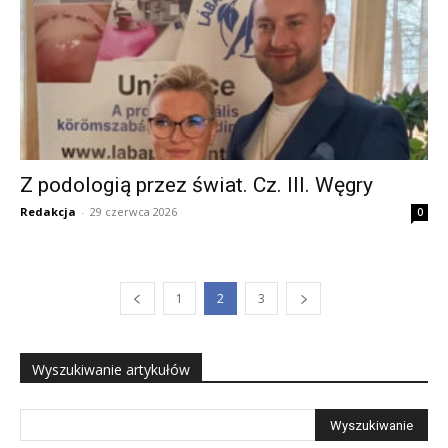
Z podologią przez świat. Cz. III. Węgry
Redakcja
-
29 czerwca 2026
0
1
2
3
Wyszukiwanie artykułów