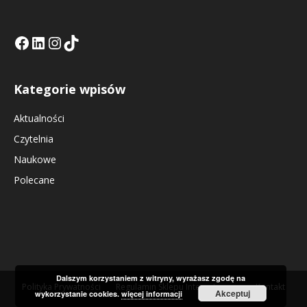
Facebook
LinkedIn
Tik Tok KE
Instagramm KE
Kategorie wpisów
Aktualności
Czytelnia
Naukowe
Polecane
Dalszym korzystaniem z witryny, wyrażasz zgodę na
Polityka Prywatności
Regulamin Sklepu Internetowego
Kontakt
Akceptuj
wykorzystanie cookies.
więcej informacji