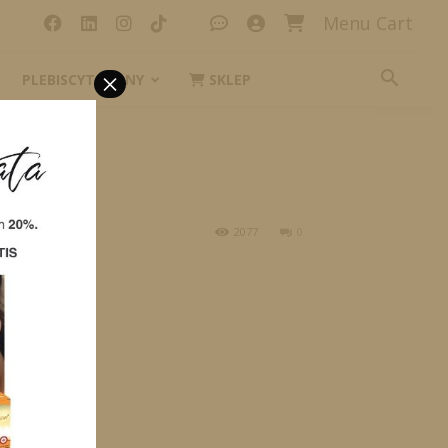
Menu Cart
×
PLEBISCYT_IKONY
SKLEP
2077
0