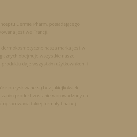
onceptu Dermie Pharm, posiadającego
owana jest we Francji.
ły dermokosmetyczne nasza marka jest w
rgicznych obejmuje wszystkie nasze
a produktu daje wszystkim użytkownikom i
óre pozyskiwane są bez jakiejkolwiek
 i zanim produkt zostanie wprowadzony na
opracowania takiej formuły finalnej