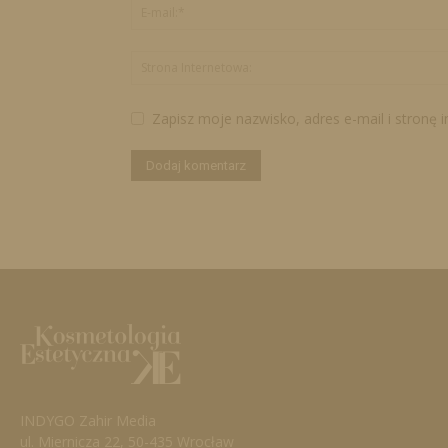
Zapisz moje nazwisko, adres e-mail i stronę 
INDYGO Zahir Media
ul. Miernicza 22, 50-435 Wrocław