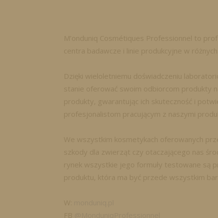
M’onduniq Cosmétiques Professionnel to pro
centra badawcze i linie produkcyjne w różnyc
Dzięki wieloletniemu doświadczeniu laborato
stanie oferować swoim odbiorcom produkty na
produkty, gwarantując ich skuteczność i pot
profesjonalistom pracującym z naszymi produk
We wszystkim kosmetykach oferowanych przez 
szkody dla zwierząt czy otaczającego nas śro
rynek wszystkie jego formuły testowane są pr
produktu, która ma być przede wszystkim bar
W:
monduniq.pl
FB
@MonduniqProfessionnel