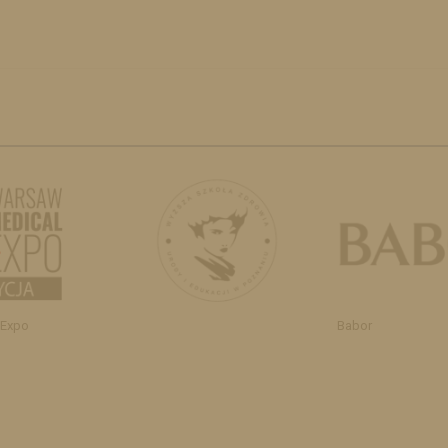
 Expo
Babor