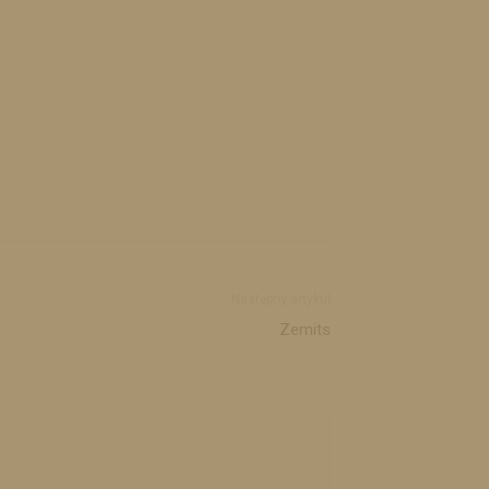
Następny artykuł
Zemits