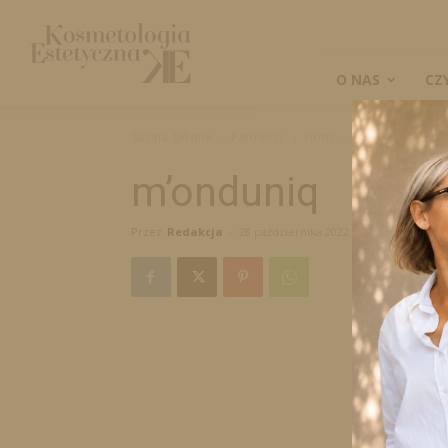
Kosmetologia
Estetyczna
O NAS
CZ
Strona główna
Partnerzy
Firmy
m’onduniq
m’onduniq
Przez
Redakcja
-
28 października 2022