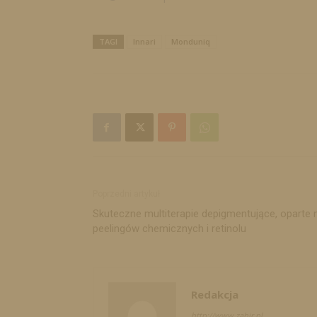
TAGI
Innari
Monduniq
Poprzedni artykuł
Skuteczne multiterapie depigmentujące, oparte n
peelingów chemicznych i retinolu
Redakcja
http://www.zahir.pl