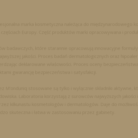
fesjonalna marka kosmetyczna należąca do międzynarodowego k
h częściach Europy. Część produktów marki opracowywana i produk
riów badawczych, które starannie opracowują innowacyjne formu
jwyższej jakości. Proces badań dermatologicznych oraz hipoale
wierdzając deklarowane właściwości. Proces oceny bezpieczeństw
tami gwarancję bezpieczeństwa i satysfakcji.
M’onduniq stosowane są tylko i wyłącznie składniki aktywne, kt
dowiska. Laboratoria korzystają z surowców najwyższych jakości
zez kilkunastu kosmetologów i dermatologów. Daje do możliwość 
dzo skuteczna i łatwa w zastosowaniu przez gabinety.