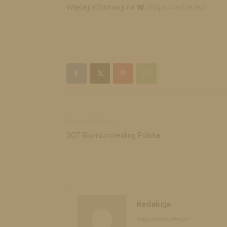
Więcej informacji na
W:
https://attre.eu/
Poprzedni artykuł
SQT Biomicronedling Polska
Redakcja
http://www.zahir.pl