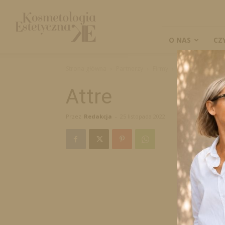
Kosmetologia
Estetyczna
O NAS
CZ
Strona główna
Partnerzy
Firmy
Attre
Attre
Przez
Redakcja
-
25 listopada 2022