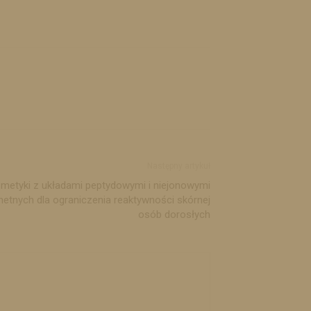
Następny artykuł
etyki z układami peptydowymi i niejonowymi
hetnych dla ograniczenia reaktywności skórnej
osób dorosłych