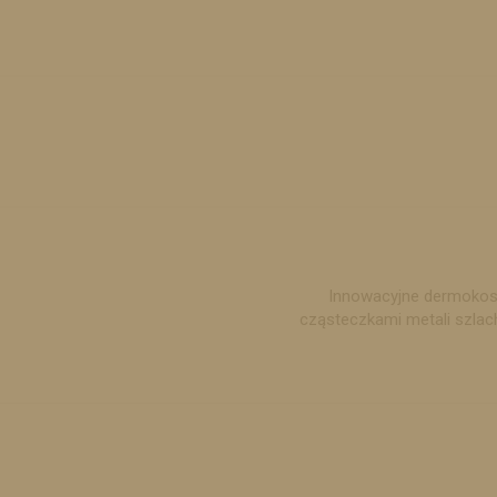
Innowacyjne dermokosm
cząsteczkami metali szlac