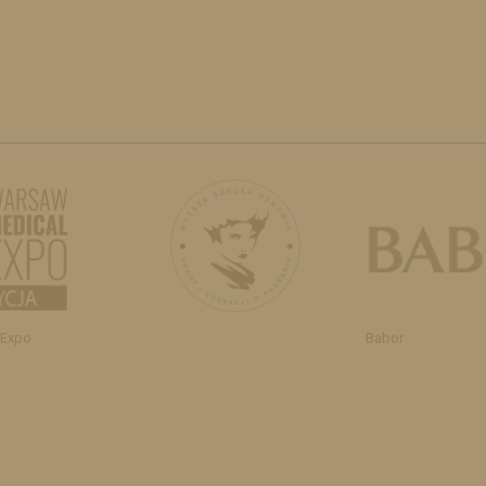
 Expo
Babor