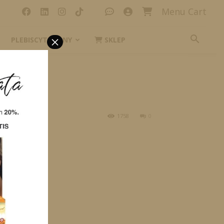
Menu Cart
×
PLEBISCYT_IKONY
SKLEP
1758
0