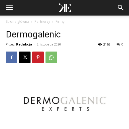
Strona główna
Partnerzy
Firmy
Dermogalenic
Przez
Redakcja
-
2 listopada 2020
2163
0