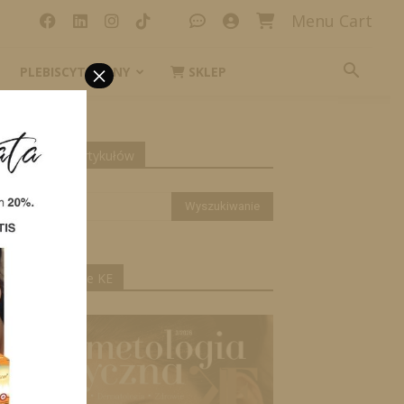
Menu Cart
×
PLEBISCYT_IKONY
SKLEP
yszukiwanie artykułów
ktualne wydanie KE