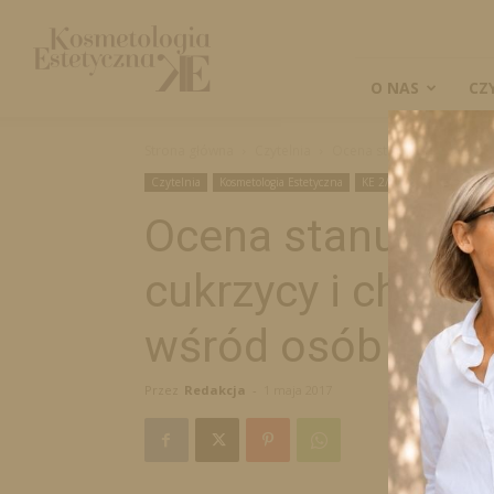
Kosmetologia
Estetyczna
O NAS
CZ
Strona główna
Czytelnia
Ocena stanu wiedzy na te
Czytelnia
Kosmetologia Estetyczna
KE 2/2017
Naukowe
Ocena stanu wie
cukrzycy i choró
wśród osób zdro
Przez
Redakcja
-
1 maja 2017