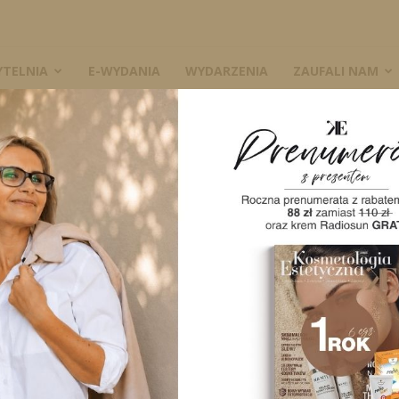
YTELNIA
E-WYDANIA
WYDARZENIA
ZAUFALI NAM
mat cukrzycy i chorób podologicznych wśród osób zdrowych...
W
dzy na temat
b podologicznych
wych i chorych
A
3485
0