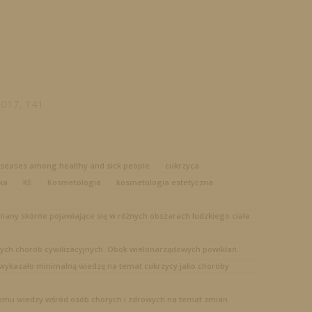
2017, 141
iseases among healthy and sick people
cukrzyca
ka
KE
Kosmetologia
kosmetologia estetyczna
ny skórne pojawiające się w różnych obszarach ludzkiego ciała
szych chorób cywilizacyjnych. Obok wielonarządowych powikłań
wykazało minimalną wiedzę na temat cukrzycy jako choroby
iomu wiedzy wśród osób chorych i zdrowych na temat zmian