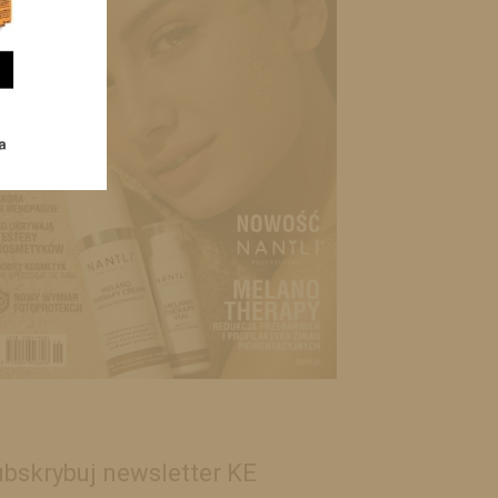
bskrybuj newsletter KE