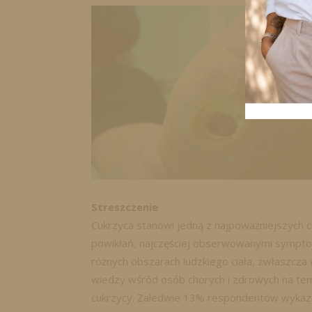
Streszczenie
Cukrzyca stanowi jedną z najpoważniejszych 
powikłań, najczęściej obserwowanymi sympto
różnych obszarach ludzkiego ciała, zwłaszcza
wiedzy wśród osób chorych i zdrowych na te
cukrzycy. Zaledwie 13% respondentów wykaza