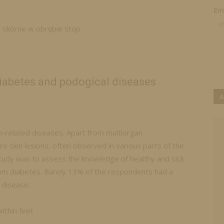
Ema
y skórne w obrębie stóp
abetes and podogical diseases
A
on-related diseases. Apart from multiorgan
re skin lesions, often observed in various parts of the
 study was to assess the knowledge of healthy and sick
 from diabetes. Barely 13% of the respondents had a
 disease.
within feet