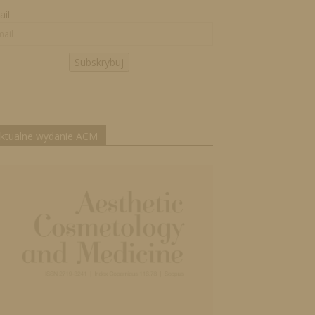
il
Subskrybuj
ktualne wydanie ACM