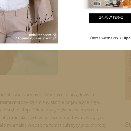
chorób cywilizacyjnych. Obok wielonarządowych
mami choroby są zmiany skórne pojawiające się w
 w obrębie stóp. Celem pracy była ocena poziomu
mat zmian skórnych w obrębie stóp, towarzyszących
Su
ło minimalną wiedzę na temat cukrzycy jako choroby