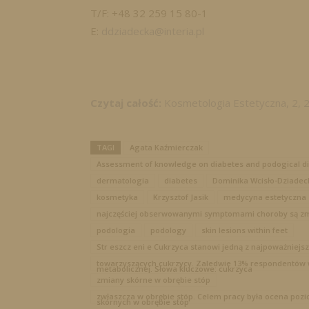
T/F: +48 32 259 15 80-1
E:
ddziadecka@interia.pl
Czytaj całość:
Kosmetologia Estetyczna, 2, 
TAGI
Agata Kaźmierczak
Assessment of knowledge on diabetes and podogical d
dermatologia
diabetes
Dominika Wcisło-Dziadec
kosmetyka
Krzysztof Jasik
medycyna estetyczna
najczęściej obserwowanymi symptomami choroby są zmia
podologia
podology
skin lesions within feet
Str eszcz eni e Cukrzyca stanowi jedną z najpoważniej
towarzyszących cukrzycy. Zaledwie 13% respondentów 
metabolicznej. Słowa kluczowe: cukrzyca
zmiany skórne w obrębie stóp
zwłaszcza w obrębie stóp. Celem pracy była ocena poz
skórnych w obrębie stóp