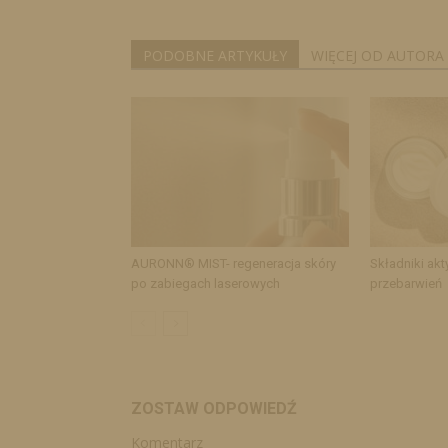
PODOBNE ARTYKUŁY
WIĘCEJ OD AUTORA
AURONN® MIST- regeneracja skóry
Składniki akt
po zabiegach laserowych
przebarwień
ZOSTAW ODPOWIEDŹ
Komentarz