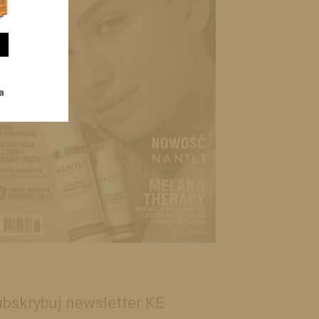
bskrybuj newsletter KE