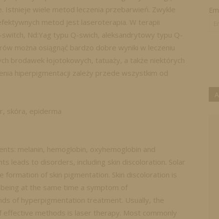
 Istnieje wiele metod leczenia przebarwień. Zwykle
Ema
 efektywnych metod jest laseroterapia. W terapii
-switch, Nd:Yag typu Q-swich, aleksandrytowy typu Q-
erów można osiągnąć bardzo dobre wyniki w leczeniu
h brodawek łojotokowych, tatuaży, a także niektórych
nia hiperpigmentacji zależy przede wszystkim od
A
r, skóra, epiderma
gments: melanin, hemoglobin, oxyhemoglobin and
s leads to disorders, including skin discoloration. Solar
 formation of skin pigmentation. Skin discoloration is
being at the same time a symptom of
nds of hyperpigmentation treatment. Usually, the
of effective methods is laser therapy. Most commonly