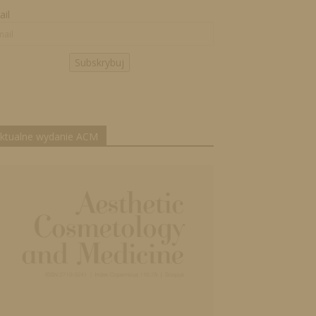
il
Subskrybuj
ktualne wydanie ACM