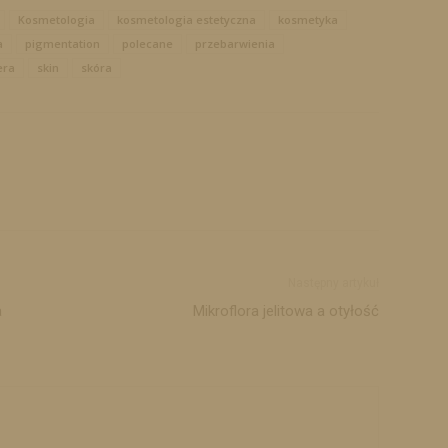
Kosmetologia
kosmetologia estetyczna
kosmetyka
a
pigmentation
polecane
przebarwienia
era
skin
skóra
Następny artykuł
a
Mikroflora jelitowa a otyłość