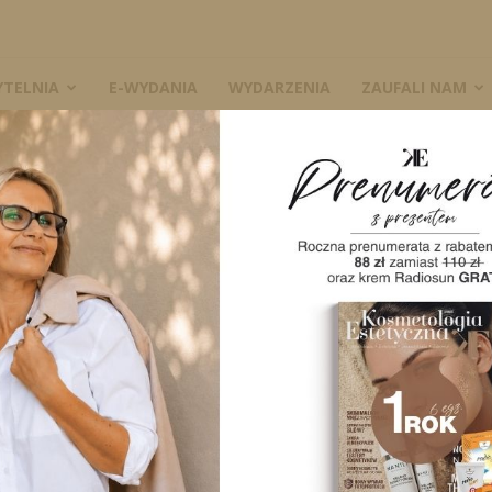
YTELNIA
E-WYDANIA
WYDARZENIA
ZAUFALI NAM
logia i leczenie za pomocą lasera
W
ry. Etiologia i
cą lasera
6751
0
A