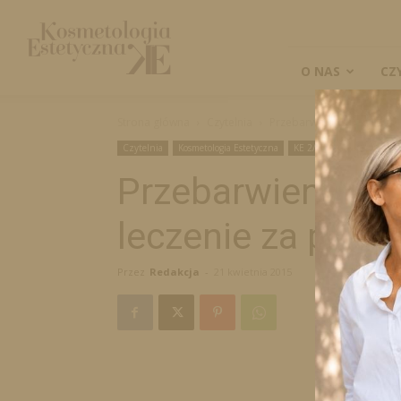
Kosmetologia
Estetyczna
O NAS
CZ
Strona główna
Czytelnia
Przebarwienia skóry. Etio
Czytelnia
Kosmetologia Estetyczna
KE 2/2015
Naukowe
Przebarwienia skó
leczenie za pomo
Przez
Redakcja
-
21 kwietnia 2015