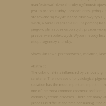
manifestować różne choroby ogólnoustrojowe.
jest to proces trudny i czasochłonny. Jedną z
stosowane są zwykle lasery: rubinowy typu Q
swich, a także urządzenia IPL. Za pomocą las
piegów, plam soczewicowatych, przebarwionyc
przebarwień polekowych. Wybór metody lecze
etiopatogenezy choroby.
Słowa kluczowe: przebarwienia, melanina, lase
Abstra ct
The color of skin is influenced by various pi
carotene. The increase of physiological pigment
radiation has the most important impact on the
one of the most common cosmetic problems, 
various systemic diseases. There are many ki
process is difficult and time consuming. One 