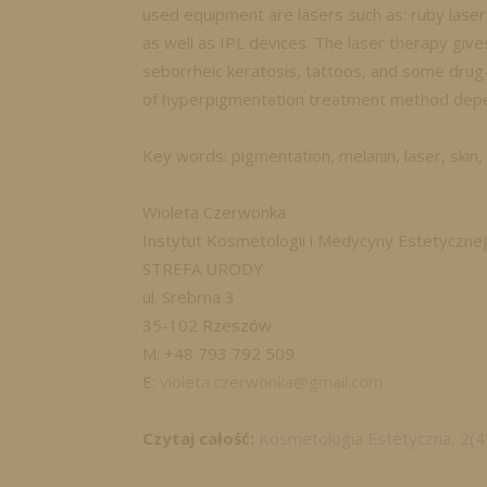
used equipment are lasers such as: ruby laser
as well as IPL devices. The laser therapy gives
seborrheic keratosis, tattoos, and some dru
of hyperpigmentation treatment method depen
Key words: pigmentation, melanin, laser, skin
Wioleta Czerwonka
Instytut Kosmetologii i Medycyny Estetycznej
STREFA URODY
ul. Srebrna 3
35-102 Rzeszów
M: +48 793 792 509
E:
violeta.czerwonka@gmail.com
Czytaj całość:
Kosmetologia Estetyczna, 2(4