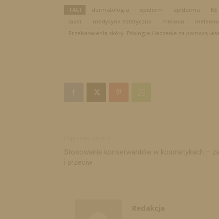
TAGI
dermatologia
epiderm
epiderma
KE
laser
medycyna estetyczna
melanin
melanin
Przebarwienia skóry. Etiologia i leczenie za pomocą las
Poprzedni artykuł
Stosowanie konserwantów w kosmetykach – z
i przeciw
Redakcja