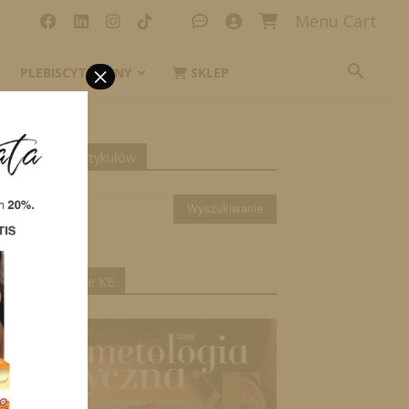
Menu Cart
×
PLEBISCYT_IKONY
SKLEP
yszukiwanie artykułów
ktualne wydanie KE