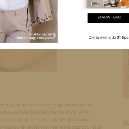
ksyhemoglobina oraz karoten mają wpływ na kolor
wników prowadzi do zaburzeń kolorytu, w tym
 ze wzmożonej ekspozycji na promieniowanie
Su
 najczęstszych problemów kosmetologicznych. Mogą