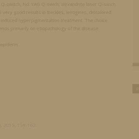
 Q-switch, Nd: YAG Q-swich, alexandrite laser Q-swich
 very good results in freckles, lentigines, discolored
g-induced hyperpigmentation treatment. The choice
ds primarily on etiopathology of the disease.
, epiderm
P
), 2015, 159-162