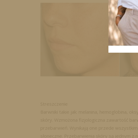
Streszczenie
Barwniki takie jak: melanina, hemoglobina, o
skóry. Wzmożona fizjologiczna zawartość bar
przebarwień. Wynikają one przede wszystkim
słoneczne. Przebarwienia skóry są jednym z