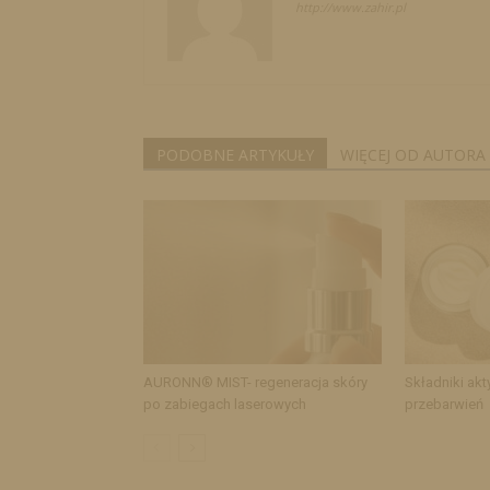
http://www.zahir.pl
PODOBNE ARTYKUŁY
WIĘCEJ OD AUTORA
AURONN® MIST- regeneracja skóry
Składniki akt
po zabiegach laserowych
przebarwień