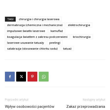
TAGI
chirurgia i chirurgia laserowa
dermabrazja (chemiczna i mechaniczna)
elektrochirurgia
impulsowe światło laserowe
kamuflaż
koagulacja światłem z zakresu podczerwieni
kriochirurgia
laserowe usuwanie tatuaży
peelingi
salabrazja (stosowanie chlorku sodu)
tatuaż
Poprzedni artykuł
Następny artykuł
Wpływ osobowości pacjentów
Zakaz przeprowadzania