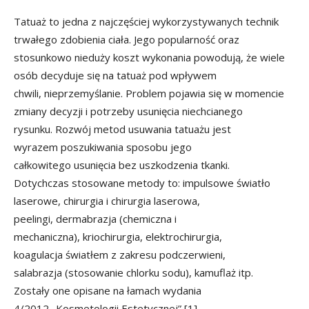
Tatuaż to jedna z najczęściej wykorzystywanych technik
trwałego zdobienia ciała. Jego popularność oraz
stosunkowo nieduży koszt wykonania powodują, że wiele
osób decyduje się na tatuaż pod wpływem
chwili, nieprzemyślanie. Problem pojawia się w momencie
zmiany decyzji i potrzeby usunięcia niechcianego
rysunku. Rozwój metod usuwania tatuażu jest
wyrazem poszukiwania sposobu jego
całkowitego usunięcia bez uszkodzenia tkanki.
Dotychczas stosowane metody to: impulsowe światło
laserowe, chirurgia i chirurgia laserowa,
peelingi, dermabrazja (chemiczna i
mechaniczna), kriochirurgia, elektrochirurgia,
koagulacja światłem z zakresu podczerwieni,
salabrazja (stosowanie chlorku sodu), kamuflaż itp.
Zostały one opisane na łamach wydania
4/2012 „Kosmetologii Estetycznej” [1].