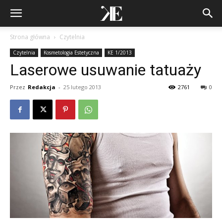
Strona główna
Czytelnia
Czytelnia
Kosmetologia Estetyczna
KE 1/2013
Laserowe usuwanie tatuaży
Przez
Redakcja
-
25 lutego 2013
2761
0