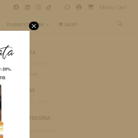
Menu Cart
×
PLEBISCYT_IKONY
SKLEP
DATA
sty 26 2020
Expired!
CZAS
10:00 - 15:00
KATEGORIA
Sympozjum