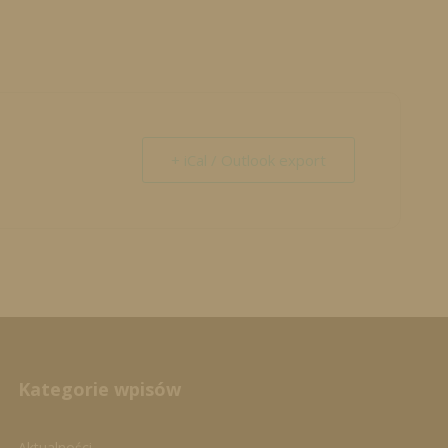
+ iCal / Outlook export
Kategorie wpisów
Aktualności