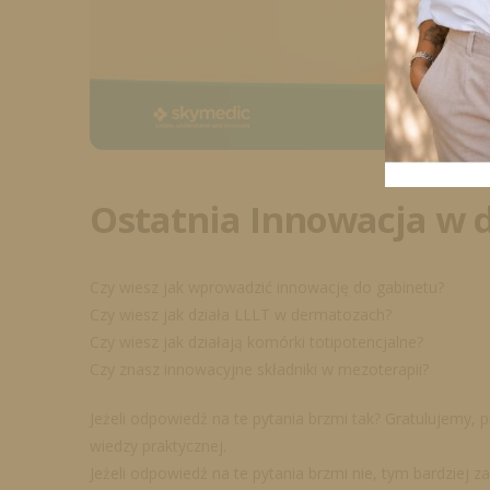
Ostatnia Innowacja w d
Czy wiesz jak wprowadzić innowację do gabinetu?
Czy wiesz jak działa LLLT w dermatozach?
Czy wiesz jak działają komórki totipotencjalne?
Czy znasz innowacyjne składniki w mezoterapii?
Jeżeli odpowiedź na te pytania brzmi tak? Gratulujemy,
wiedzy praktycznej.
Jeżeli odpowiedź na te pytania brzmi nie, tym bardziej