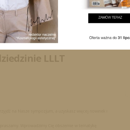
ziedzinie LLLT
 przyjdź na Nasze sympozjum, a uzyskasz więcej nowinek i
 zapraszamy. Wprowadzimy Cię obszernie w tematykę