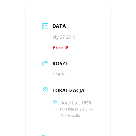
DATA
sty 27 2019
Expired!
KOSZT
149 zł
LOKALIZACJA
Hotel Loft 1898
Pułaskiego 24K, 16-
400 Suwałki