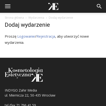
Strona główna
Wydarzenia
Dodaj wydarzenie
Dodaj wydarzenie
Proszę
Logowanie
/
Rejestracja
, aby utworzyć nowe
wydarzenia.
INDYGO Zahir Media
ul. Miernicza 22, 50-435 Wrocław
tel./fax 71 796 41 59