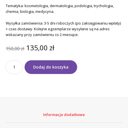
Tematyka: kosmetologia, dermatologia, podologia, trychologia,
chemia, biologia, medycyna.
Wysyłka zamówienia: 3-5 dni roboczych (po zaksięgowaniu wpłaty)
+ czas dostawy. Kolejne egzemplarze wysyłane są na adres
wskazany przy zamówieniu co 2 miesiące.
Pierwotna
Aktualna
135,00
zł
150,00
zł
cena
cena
wynosiła:
wynosi:
ilość
150,00 zł.
135,00 zł.
Dodaj do koszyka
Prenumerata
ACM
+
KE
1
rok
(6
egz.)
Informacje dodatkowe
dla
Wykładowcy