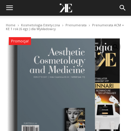
Home
Kosmetologia Estetyczna
Prenumerata
Prenumerata ACM +
KE 1 rok (6 egz.) dla Wykładowcy
Promocja!