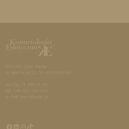
INDYGO Zahir Media
ul. Miernicza 22, 50-435 Wrocław
tel./fax 71 796 41 59
tel. +48 607 104 325
e-mail: biuro@zahir.pl
Facebook
LinkedIn
Tik Tok KE
Instagramm KE