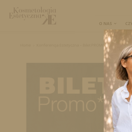
Kosmetologia
Estetyczna
O NAS
CZ
Home
Konferencja Estetyczna – Bilet PROMO*