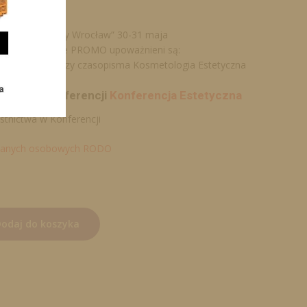
owaniu nagród
czestnictwa
na targi „Beauty Wrocław” 30-31 maja
biletów w cenie PROMO upoważnieni są:
rzy oraz Autorzy czasopisma Kosmetologia Estetyczna
program konferencji
Konferencja Estetyczna
stnictwa w Konferencji
 danych osobowych RODO
odaj do koszyka