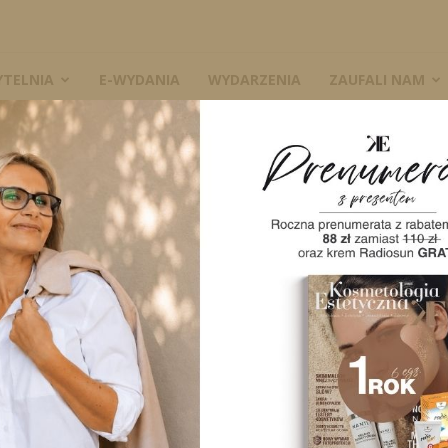
YTELNIA
E-WYDANIA
WYDARZENIA
ZAUFALI NAM
Konferen
udział we ws
2 przerwy na
2-daniowy l
najnowsze w
pakiet z up