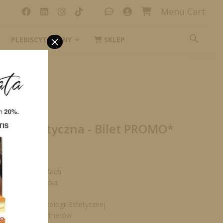
Menu Cart
×
PLEBISCYT_IKONY
SKLEP
cja Estetyczna - Bilet PROMO*
zystkich wykładach
 kawę i ciasteczka
unch
ydanie Kosmetologii Estetycznej
ominkami od Partnerów