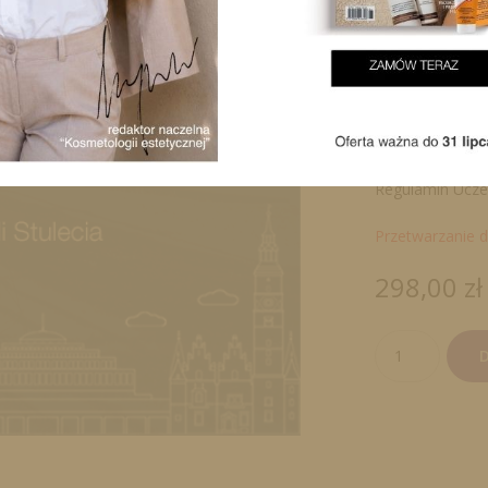
udział w los
certyfikat u
wejściówka 
*Do zakupu 
Prenumerato
Szczegóły i 
Regulamin Ucze
Przetwarzanie
298,00
zł
ilość
D
Konferencja
Estetyczna
-
Bilet
PROMO*