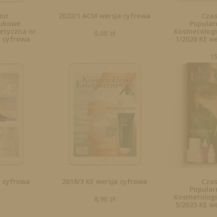
mo
2022/1 ACM wersja cyfrowa
Cza
ukowe
Popula
etyczna nr
Kosmetologi
0,00
zł
a cyfrowa
1/2026 KE w
1
a cyfrowa
2018/3 KE wersja cyfrowa
Cza
Popula
Kosmetologi
8,90
zł
5/2025 KE w