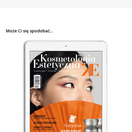
ACM
wersja
cyfrowa
Może Ci się spodobać...