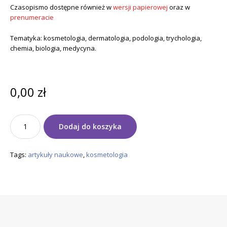
Czasopismo dostępne również w
wersji papierowej
oraz w
prenumeracie
Tematyka: kosmetologia, dermatologia, podologia, trychologia,
chemia, biologia, medycyna.
0,00
zł
ilość
Dodaj do koszyka
Aesthetic
Cosmetology
and
Tags:
artykuły naukowe
,
kosmetologia
Medicine
-
magazyn
naukowy
PL/EN
wydanie
2/2025