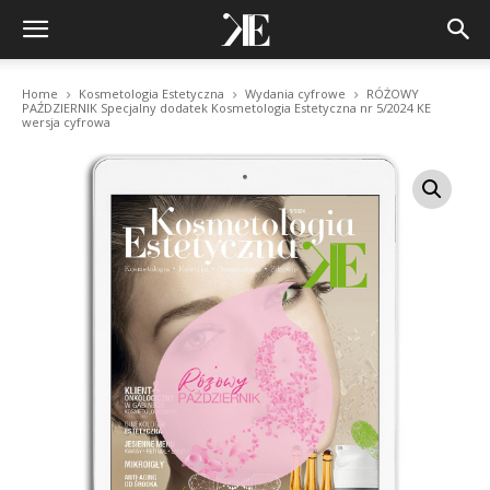
Home
Kosmetologia Estetyczna
Wydania cyfrowe
RÓŻOWY
PAŹDZIERNIK Specjalny dodatek Kosmetologia Estetyczna nr 5/2024 KE
wersja cyfrowa