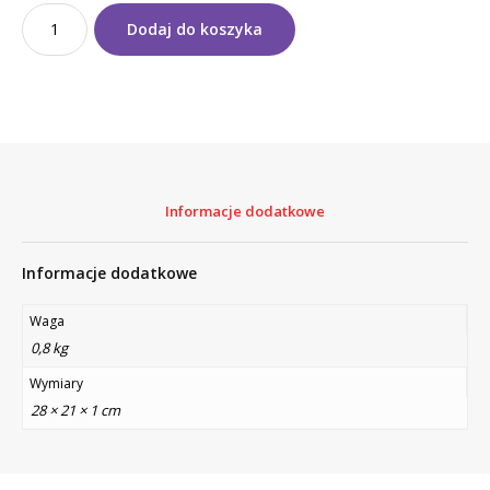
ilość
Dodaj do koszyka
RÓŻOWY
PAŹDZIERNIK
Specjalny
dodatek
Kosmetologia
Estetyczna
nr
5/2024
Informacje dodatkowe
KE
wersja
cyfrowa
Informacje dodatkowe
Waga
0,8 kg
Wymiary
28 × 21 × 1 cm