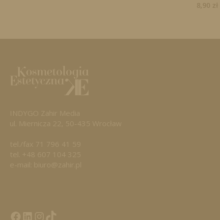
8,90
zł
INDYGO Zahir Media
ul. Miernicza 22, 50-435 Wrocław
tel./fax 71 796 41 59
tel. +48 607 104 325
e-mail: biuro@zahir.pl
Facebook
LinkedIn
Tik Tok KE
Instagramm KE