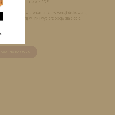
iczna, dostępna jako plik PDF.
tępne również w prenumeracie w wersji drukowanej.
umeratę kliknij w link i wybierz opcję dla siebie.
A
odaj do koszyka