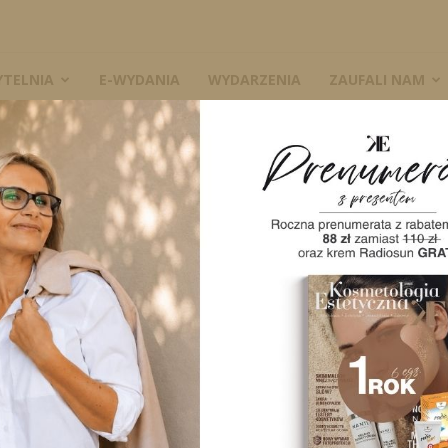
YTELNIA
E-WYDANIA
WYDARZENIA
ZAUFALI NAM
/2 KE wersja cyfrowa
2020/2 K