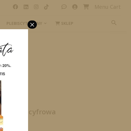
Menu Cart
×
PLEBISCYT_IKONY
SKLEP
E wersja cyfrowa