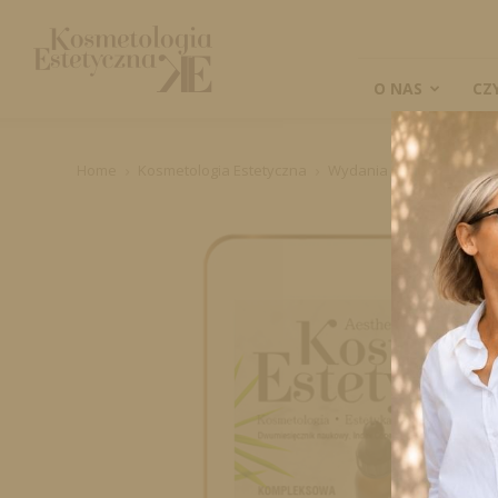
Kosmetologia
Estetyczna
O NAS
CZ
Home
Kosmetologia Estetyczna
Wydania cyfrowe
2020