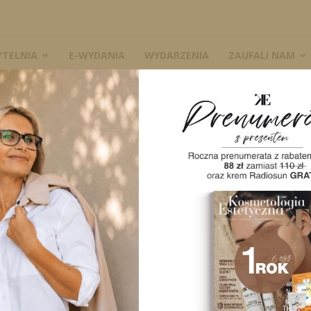
YTELNIA
E-WYDANIA
WYDARZENIA
ZAUFALI NAM
2016/2 F
FOREVER Perman
edukacyjny dla 