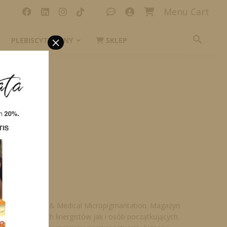
Menu Cart
×
PLEBISCYT_IKONY
SKLEP
orever
ent Make up & Medical Micropigmantation. Magazyn
doświadczonych linergistów jak i osób początkujących.