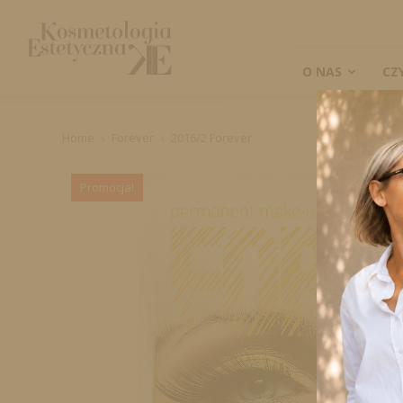
Kosmetologia
Estetyczna
O NAS
CZ
Home
Forever
2016/2 Forever
Promocja!