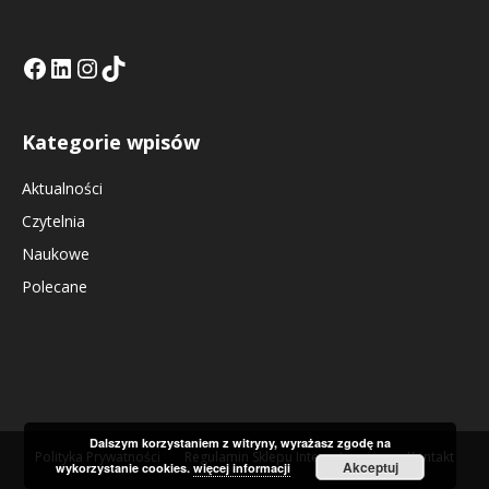
Facebook
LinkedIn
Tik Tok KE
Instagramm KE
Kategorie wpisów
Aktualności
Czytelnia
Naukowe
Polecane
Dalszym korzystaniem z witryny, wyrażasz zgodę na
Polityka Prywatności
Regulamin Sklepu Internetowego
Kontakt
Akceptuj
wykorzystanie cookies.
więcej informacji