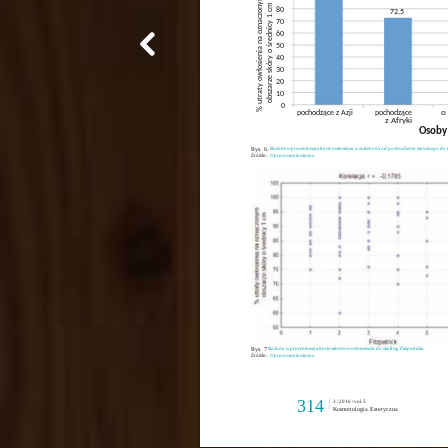
% utraty owłosienia na oznaczonym
obszarze skóry o średnicy 1 cm
80
72,5
70
60
50
40
30
20
10
0
o 
pochodzące z Azji
pochodzące
z Afryki
Osoby
Rys. 6.
Różnice w procentowej utracie owłosienia w zależności od pochodzenia etnicznego do t
Źródło:
Opracowanie własne.
Rys. 7
Różnica w procentowej utracie włosów w odniesieniu do skali wg Fitzpatricka
Źródło:
Opracowanie własne.
314
3 / 2016 / vol. 5
Kosmetologia Estetyczna