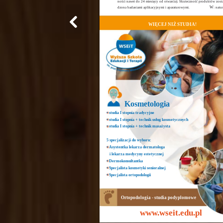
ności nawet do 24 miesięcy od otwarcia). Skuteczność produktów zosta
W
dzona badaniami aplikacyjnymi i aparaturowymi.
: natu
WIĘCEJ NIŻ STUDIA!
Kosmetologia
• studia I stopnia tradycyjne
• studia I stopnia + technik usług kosmetycznych
• studia I stopnia + technik masażysta
5 specjalizacji do wyboru:
• Asystentka lekarza dermatologa
i lekarza medycyny estetycznej
• Dermokonsultantka
• Specjalista kosmetyki senioralnej
• Specjalista ortopodologii
Ortopodologia - studia podyplomowe
www.wseit.edu.pl