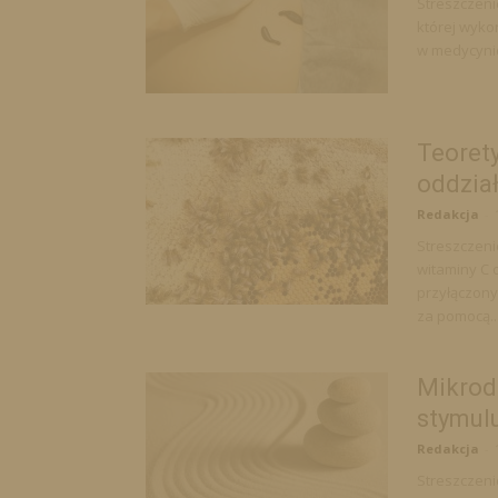
Streszczeni
której wyko
w medycynie
Teoret
oddział
Redakcja
-
Streszczeni
witaminy C 
przyłączony
za pomocą..
Mikrod
stymulu
Redakcja
-
Streszczeni