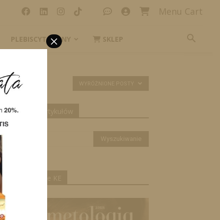
Menu Cart
×
PLEBISCYT_IKONY
SKLEP
WYRÓŻNIONE POSTY
yszukiwanie artykułów
ktualne wydanie KE