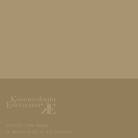
INDYGO Zahir Media
ul. Miernicza 22, 50-435 Wrocław