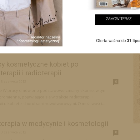
logiczne konsekwencje stosowania
u w kosmetyce
13 czerwca 2012
0
e Twarz jest jednym z najważniejszych narządów komunikacji
 Rolę tę może odgrywać dzięki względnie trwałym zmianom
lądu, niosącym informacje o wieku, oraz szybko...
by kosmetyczne kobiet po
erapii i radioterapii
13 czerwca 2012
0
ie W pracy omówiono podstawowe zmiany skórne, w tym
omienne, pojawiające się w trakcie radioterapii i
ii u kobiet z chorobami nowotworowymi. O możliwości...
erapia w medycynie i kosmetologii
13 czerwca 2012
0