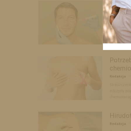
Psycho
botoks
Redakcja
-
Streszczeni
społecznej.
swojego wyg
Potrze
chemiot
Redakcja
-
Streszczen
odczyny popr
chemioterap
Hirudot
Redakcja
-