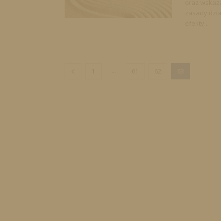
oraz wskaza
zasady dzia
efekty...
...
1
61
62
63