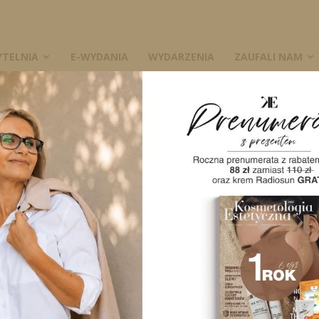
YTELNIA
E-WYDANIA
WYDARZENIA
ZAUFALI NAM
ielonienasyconych kwasów
W
zowych w ochronie skóry przed
niem szkodliwych czynników
13 czerwca 2012
0
e Niezbędne wielonienasycone kwasy tłuszczowe (niezbędne
 ochronny wpływ na układ sercowo-naczyniowy. Ze względu
A
ział w procesach wewnątrzkomórkowego przekaźnictwa
gą być...