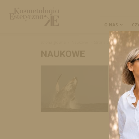
Kosmetologia
Estetyczna
O NAS
CZ
Strona główna
Naukowe
Strona 63
NAUKOWE
Rola w
tłuszc
działa
Redakcja
-
Streszczeni
WNKT) mają
na swój ud
sygnałów mo