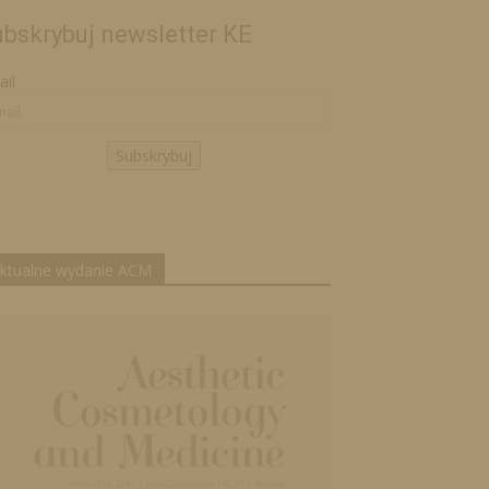
bskrybuj newsletter KE
il
Subskrybuj
ktualne wydanie ACM