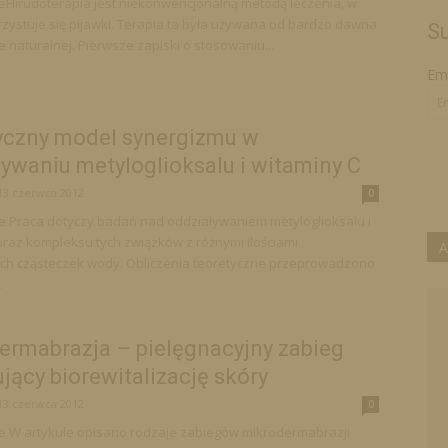
eHirudoterapia jest niekonwencjonalną metodą leczenia, w
rzystuje się pijawki. Terapia ta była używana od bardzo dawna
Su
 naturalnej. Pierwsze zapiski o stosowaniu...
Ema
yczny model synergizmu w
ywaniu metyloglioksalu i witaminy C
13 czerwca 2012
0
e Praca dotyczy badań nad oddziaływaniem metyloglioksalu i
oraz kompleksu tych związków z różnymi ilościami
A
ch cząsteczek wody. Obliczenia teoretyczne przeprowadzono
.
ermabrazja – pielęgnacyjny zabieg
jący biorewitalizację skóry
13 czerwca 2012
0
e W artykule opisano rodzaje zabiegów mikrodermabrazji