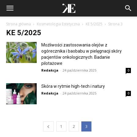
Strona główna
Kosmetologia Estetyczna
KE 5/2025
Strona 3
KE 5/2025
Możliwości zastosowania olejów z
ogórecznika i baobabu w pielęgnacji skóry
pacjentów onkologicznych. Badanie
pilotażowe
Redakcja
-
24 października 2025
0
Skóra w rytmie high-tech i natury
Redakcja
-
24 października 2025
0
1
2
3