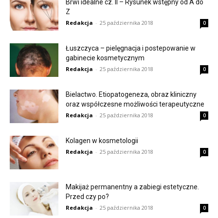
Brwi idealne cz. II – Rysunek wstępny od A do
Z
Redakcja
-
25 października 2018
0
Łuszczyca – pielęgnacja i postepowanie w
gabinecie kosmetycznym
Redakcja
-
25 października 2018
0
Bielactwo. Etiopatogeneza, obraz kliniczny
oraz współczesne możliwości terapeutyczne
Redakcja
-
25 października 2018
0
Kolagen w kosmetologii
Redakcja
-
25 października 2018
0
Makijaż permanentny a zabiegi estetyczne.
Przed czy po?
Redakcja
-
25 października 2018
0