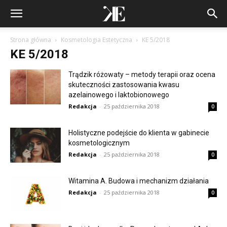
Strona główna
Kosmetologia Estetyczna
KE 5/2018
KE 5/2018
Trądzik różowaty – metody terapii oraz ocena
skuteczności zastosowania kwasu
azelainowego i laktobionowego
Redakcja
-
25 października 2018
0
Holistyczne podejście do klienta w gabinecie
kosmetologicznym
Redakcja
-
25 października 2018
0
Witamina A. Budowa i mechanizm działania
Redakcja
-
25 października 2018
0