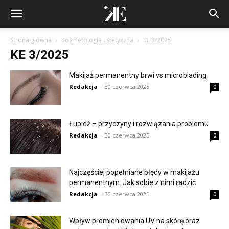
Strona główna
Kosmetologia Estetyczna
KE 3/2025
KE 3/2025
Makijaż permanentny brwi vs microblading
Redakcja
-
30 czerwca 2025
0
Łupież – przyczyny i rozwiązania problemu
Redakcja
-
30 czerwca 2025
0
Najczęściej popełniane błędy w makijażu
permanentnym. Jak sobie z nimi radzić
Redakcja
-
30 czerwca 2025
0
Wpływ promieniowania UV na skórę oraz