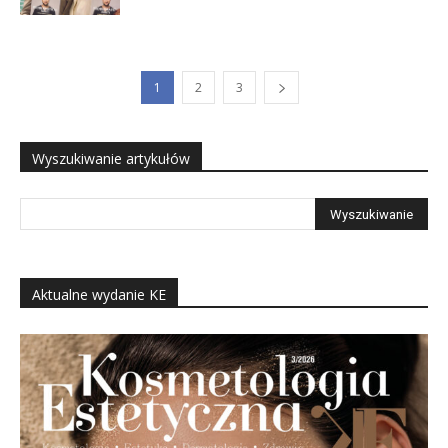
1
2
3
Wyszukiwanie artykułów
Aktualne wydanie KE