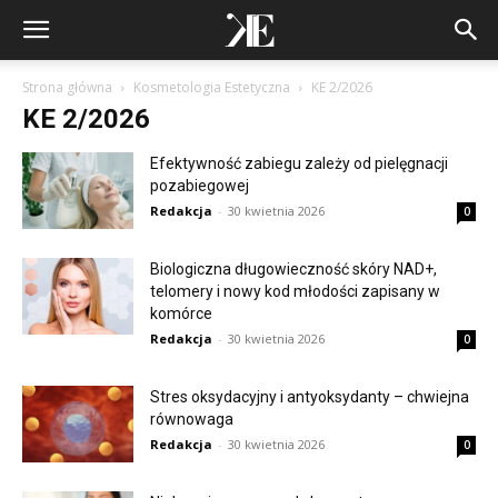
Strona główna
Kosmetologia Estetyczna
KE 2/2026
KE 2/2026
Efektywność zabiegu zależy od pielęgnacji
pozabiegowej
Redakcja
-
30 kwietnia 2026
0
Biologiczna długowieczność skóry NAD+,
telomery i nowy kod młodości zapisany w
komórce
Redakcja
-
30 kwietnia 2026
0
Stres oksydacyjny i antyoksydanty – chwiejna
równowaga
Redakcja
-
30 kwietnia 2026
0