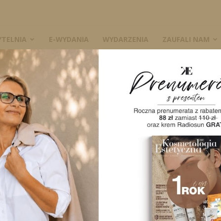
YTELNIA
E-WYDANIA
WYDARZENIA
ZAUFALI NAM
W
A
0