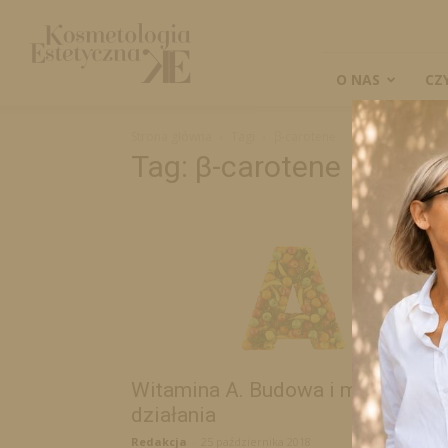
Kosmetologia
Estetyczna
O NAS
CZ
Strona główna
Tagi
β-carotene
Tag: β-carotene
Witamina A. Budowa i mechanizm
działania
Redakcja
-
25 października 2018