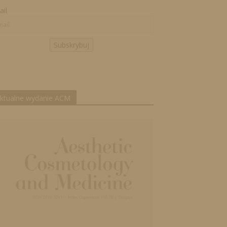
il
Subskrybuj
ktualne wydanie ACM