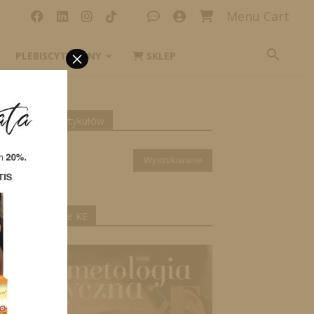
Menu Cart
×
PLEBISCYT_IKONY
SKLEP
yszukiwanie artykułów
ktualne wydanie KE