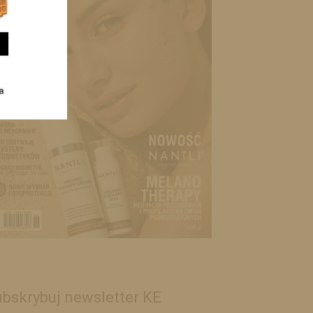
bskrybuj newsletter KE